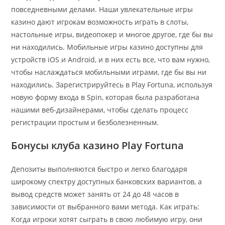
повседневными делами. Наши увлекательные игры
казино дают игрокам возможность играть в слоты,
настольные игры, видеопокер и многое другое, где бы вы
ни находились. Мобильные игры казино доступны для
устройств iOS и Android, и в них есть все, что вам нужно,
чтобы наслаждаться мобильными играми, где бы вы ни
находились. Зарегистрируйтесь в Play Fortuna, используя
новую форму входа в Spin, которая была разработана
нашими веб-дизайнерами, чтобы сделать процесс
регистрации простым и безболезненным.
Бонусы клуба казино Play Fortuna
Депозиты выполняются быстро и легко благодаря
широкому спектру доступных банковских вариантов, а
вывод средств может занять от 24 до 48 часов в
зависимости от выбранного вами метода. Как играть:
Когда игроки хотят сыграть в свою любимую игру, они