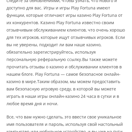
следите за обновлениями, чтобы узнать, что нового и
доступно для вас. Игры и игры Play Fortuna имеют
функции, которые отличают игры казино Play Fortuna от
их конкурентов. Казино Play Fortuna известно своим
отзывчивым обслуживанием клиентов, что очень хорошо
для тех игроков, которые ищут отзывчивых игроков. Если
вы не уверены, подходит ли вам наше казино,
обязательно зарегистрируйтесь, используя
персональную реферальную ссылку.Вы также можете
прочитать отзывы о казино и обслуживании клиентов в
нашем блоге. Play Fortuna — самое безопасное онлайн-
казино в мире.Таким образом, мы можем предоставить
вам безопасную игровую среду, в которой вы можете
играть в наши игры онлайн-казино 24 часа в сутки и в
любое время дня и ночи.
Все, что вам нужно сделать, это ввести свое уникальное
имя пользователя и пароль, используя свой настольный
компьютер или мобильное устройство, и вы уже на пути