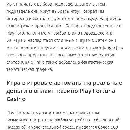
могут начать с выбора подраздела. Затем в этом
подразделе они могут выбрать игру, которая им
интересна и соответствует их личному вкусу. Например,
если игрокам нравятся игры Баккара, представленные в
Play Fortuna, они могут выбрать их в подразделе игр
Баккара и насладиться отличными играми. Затем они
могли перейти к другим слотам, таким как слот Jungle Jim,
в котором представлены все замечательные функции
слотов Jungle Jim, а также добавлена ​​фантастическая
тематическая графика.
Игра в игровые автоматы на реальные
деньги в онлайн казино Play Fortuna
Casino
Play Fortuna предлагает всем своим клиентам
возможность играть на любом устройстве в безопасной,
надежной и увлекательной среде, предлагая более 500