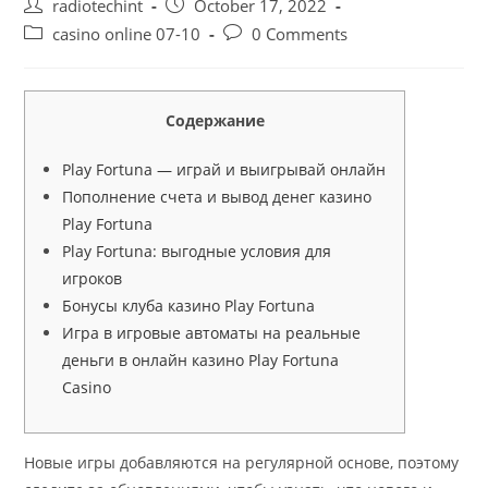
Post
Post
radiotechint
October 17, 2022
author:
published:
Post
Post
casino online 07-10
0 Comments
category:
comments:
Содержание
Play Fortuna — играй и выигрывай онлайн
Пополнение счета и вывод денег казино
Play Fortuna
Play Fortuna: выгодные условия для
игроков
Бонусы клуба казино Play Fortuna
Игра в игровые автоматы на реальные
деньги в онлайн казино Play Fortuna
Casino
Новые игры добавляются на регулярной основе, поэтому