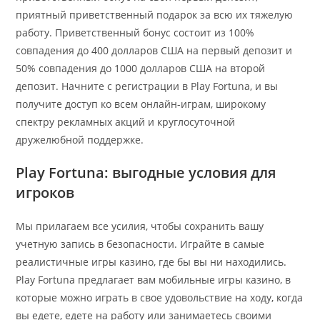
приятный приветственный подарок за всю их тяжелую
работу. Приветственный бонус состоит из 100%
совпадения до 400 долларов США на первый депозит и
50% совпадения до 1000 долларов США на второй
депозит. Начните с регистрации в Play Fortuna, и вы
получите доступ ко всем онлайн-играм, широкому
спектру рекламных акций и круглосуточной
дружелюбной поддержке.
Play Fortuna: выгодные условия для
игроков
Мы прилагаем все усилия, чтобы сохранить вашу
учетную запись в безопасности. Играйте в самые
реалистичные игры казино, где бы вы ни находились.
Play Fortuna предлагает вам мобильные игры казино, в
которые можно играть в свое удовольствие на ходу, когда
вы едете, едете на работу или занимаетесь своими