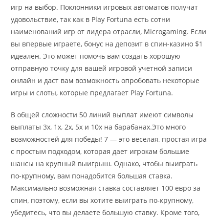
игр на выбор. Поклонники игровых автоматов получат
удовольствие, так как в Play Fortuna есть сотни
наименований игр от лидера отрасли, Microgaming. Если
вы впервые играете, бонус на депозит в спин-казино $1
идеален. Это может помочь вам создать хорошую
отправную точку для вашей игровой учетной записи
онлайн и даст вам возможность опробовать некоторые
игры и слоты, которые предлагает Play Fortuna.
В общей сложности 50 линий выплат имеют символы
выплаты 3x, 1x, 2x, 5x и 10x на барабанах.Это много
возможностей для победы! 7 — это веселая, простая игра
с простым подходом, которая дает игрокам большие
шансы на крупный выигрыш. Однако, чтобы выиграть
по-крупному, вам понадобится большая ставка.
Максимально возможная ставка составляет 100 евро за
спин, поэтому, если вы хотите выиграть по-крупному,
убедитесь, что вы делаете большую ставку. Кроме того,