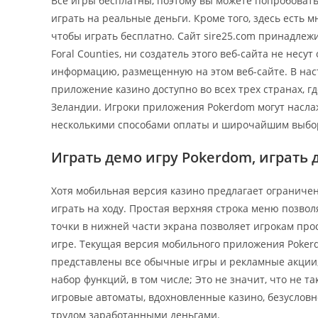
Все игры бесплатны, поэтому вы можете попробовать
играть на реальные деньги. Кроме того, здесь есть 
чтобы играть бесплатно. Сайт sire25.com принадлежи
Foral Counties, ни создатель этого веб-сайта не не
информацию, размещенную на этом веб-сайте. В наст
приложение казино доступно во всех трех странах, 
Зеландии. Игроки приложения Pokerdom могут насла
несколькими способами оплаты и широчайшим выборо
Играть демо игру Pokerdom, играть 
Хотя мобильная версия казино предлагает ограниченн
играть на ходу. Простая верхняя строка меню позвол
точки в нижней части экрана позволяет игрокам прос
игре. Текущая версия мобильного приложения Pokerd
представлены все обычные игры и рекламные акции,
набор функций, в том числе; Это не значит, что не т
игровые автоматы, вдохновленные казино, безусловно
трудом заработанными деньгами.