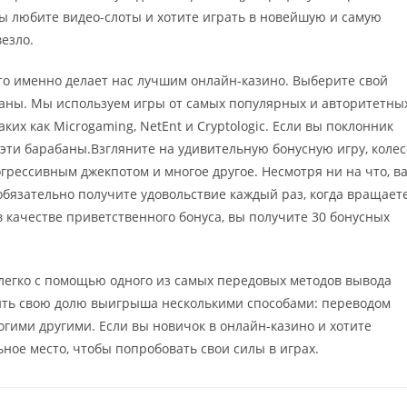
ы любите видео-слоты и хотите играть в новейшую и самую
езло.
 что именно делает нас лучшим онлайн-казино. Выберите свой
аны. Мы используем игры от самых популярных и авторитетны
их как Microgaming, NetEnt и Cryptologic. Если вы поклонник
эти барабаны.Взгляните на удивительную бонусную игру, колес
грессивным джекпотом и многое другое. Несмотря ни на что, в
обязательно получите удовольствие каждый раз, когда вращает
в качестве приветственного бонуса, вы получите 30 бонусных
легко с помощью одного из самых передовых методов вывода
чить свою долю выигрыша несколькими способами: переводом
многими другими. Если вы новичок в онлайн-казино и хотите
ное место, чтобы попробовать свои силы в играх.