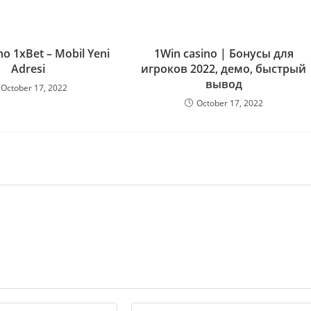
no 1xBet – Mobil Yeni
1Win casino | Бонусы для
Adresi
игроков 2022, демо, быстрый
вывод
October 17, 2022
October 17, 2022
Enter