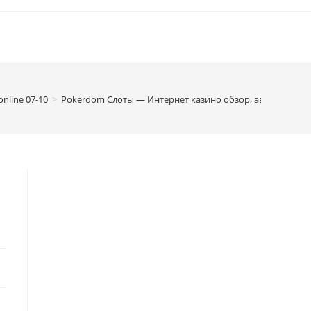
online 07-10
>
Pokerdom Слоты — Интернет казино обзор, автоматы б