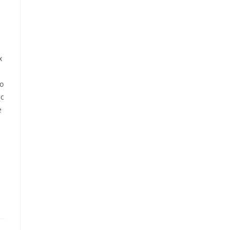
х
о
ас
е