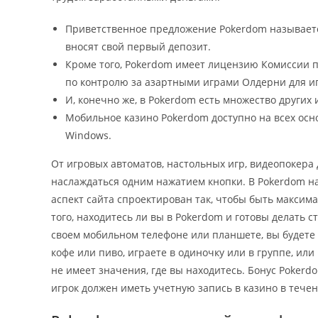
Приветственное предложение Pokerdom называетс
вносят свой первый депозит.
Кроме того, Pokerdom имеет лицензию Комиссии п
по контролю за азартными играми Олдерни для иг
И, конечно же, в Pokerdom есть множество других
Мобильное казино Pokerdom доступно на всех осно
Windows.
От игровых автоматов, настольных игр, видеопокера
наслаждаться одним нажатием кнопки. В Pokerdom на
аспект сайта спроектирован так, чтобы быть максим
того, находитесь ли вы в Pokerdom и готовы делать 
своем мобильном телефоне или планшете, вы будете 
кофе или пиво, играете в одиночку или в группе, ил
не имеет значения, где вы находитесь. Бонус Pokerd
игрок должен иметь учетную запись в казино в течен