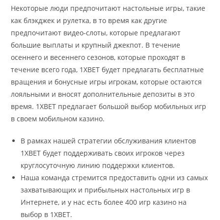
Некоторые люди предпочитают настольные игры, такие
как блэкджек и рулетка, в то время как другие
предпочитают видео-слоты, которые предлагают
большие выплаты и крупный джекпот. В течение
осеннего и весеннего сезонов, которые проходят в
течение всего года, 1XBET будет предлагать бесплатные
вращения и бонусные игры игрокам, которые остаются
лояльными и вносят дополнительные депозиты в это
время. 1XBET предлагает большой выбор мобильных игр
в своем мобильном казино.
В рамках нашей стратегии обслуживания клиентов
1XBET будет поддерживать своих игроков через
круглосуточную линию поддержки клиентов.
Наша команда стремится предоставить одни из самых
захватывающих и прибыльных настольных игр в
Интернете, и у нас есть более 400 игр казино на
выбор в 1XBET.