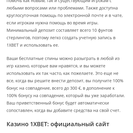
помочь как новым, так и существующим игрокам с
любыми вопросами или проблемами. Также доступна
круглосуточная помощь по электронной почте и в чате,
если игрокам нужна помощь во время игры.
Минимальный депозит составляет всего 10 фунтов
стерлингов, поэтому легко создать учетную запись в
1XBET и использовать ее.
Ваши бесплатные спины можно разыграть в любой из
игр казино, которые вам нравятся, и вы можете
использовать их так часто, как пожелаете. Это еще не
все, когда вы решите внести депозит, вы получите 100%
бонус на совпадение, всего до 300 €, в дополнение к
100% бонусу на совпадение, который вы уже заработали.
Ваш приветственный бонус будет автоматически
сопоставлен, когда вы добавите средства на свой счет.
Казино 1XBET: официальный сайт