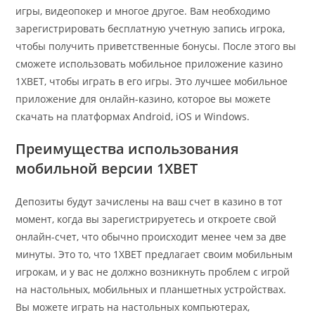
игры, видеопокер и многое другое. Вам необходимо
зарегистрировать бесплатную учетную запись игрока,
чтобы получить приветственные бонусы. После этого вы
сможете использовать мобильное приложение казино
1XBET, чтобы играть в его игры. Это лучшее мобильное
приложение для онлайн-казино, которое вы можете
скачать на платформах Android, iOS и Windows.
Преимущества использования
мобильной версии 1XBET
Депозиты будут зачислены на ваш счет в казино в тот
момент, когда вы зарегистрируетесь и откроете свой
онлайн-счет, что обычно происходит менее чем за две
минуты. Это то, что 1XBET предлагает своим мобильным
игрокам, и у вас не должно возникнуть проблем с игрой
на настольных, мобильных и планшетных устройствах.
Вы можете играть на настольных компьютерах,