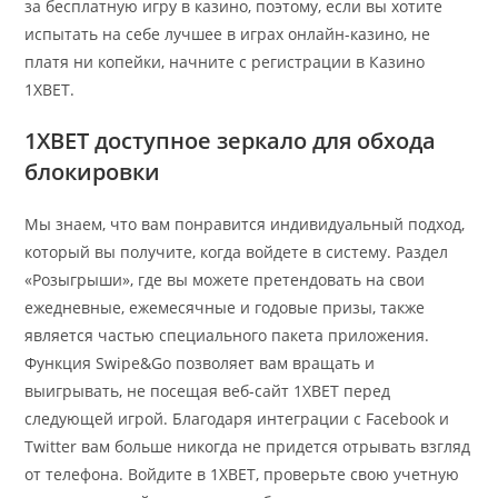
за бесплатную игру в казино, поэтому, если вы хотите
испытать на себе лучшее в играх онлайн-казино, не
платя ни копейки, начните с регистрации в Казино
1XBET.
1XBET доступное зеркало для обхода
блокировки
Мы знаем, что вам понравится индивидуальный подход,
который вы получите, когда войдете в систему. Раздел
«Розыгрыши», где вы можете претендовать на свои
ежедневные, ежемесячные и годовые призы, также
является частью специального пакета приложения.
Функция Swipe&Go позволяет вам вращать и
выигрывать, не посещая веб-сайт 1XBET перед
следующей игрой. Благодаря интеграции с Facebook и
Twitter вам больше никогда не придется отрывать взгляд
от телефона. Войдите в 1XBET, проверьте свою учетную