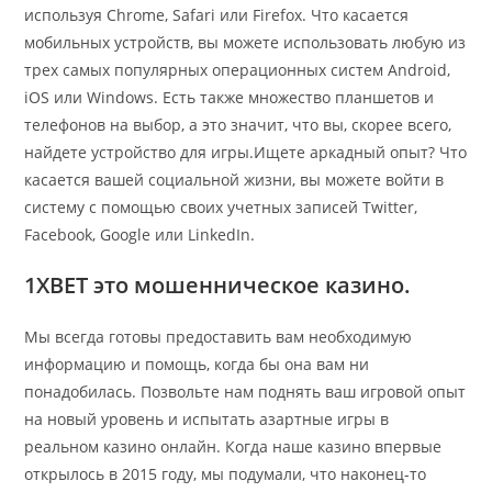
используя Chrome, Safari или Firefox. Что касается
мобильных устройств, вы можете использовать любую из
трех самых популярных операционных систем Android,
iOS или Windows. Есть также множество планшетов и
телефонов на выбор, а это значит, что вы, скорее всего,
найдете устройство для игры.Ищете аркадный опыт? Что
касается вашей социальной жизни, вы можете войти в
систему с помощью своих учетных записей Twitter,
Facebook, Google или LinkedIn.
1XBET это мошенническое казино.
Мы всегда готовы предоставить вам необходимую
информацию и помощь, когда бы она вам ни
понадобилась. Позвольте нам поднять ваш игровой опыт
на новый уровень и испытать азартные игры в
реальном казино онлайн. Когда наше казино впервые
открылось в 2015 году, мы подумали, что наконец-то