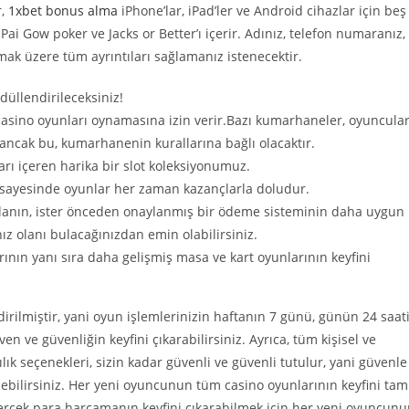
r,
1xbet bonus alma
iPhone’lar, iPad’ler ve Android cihazlar için beş
ai Gow poker ve Jacks or Better’ı içerir. Adınız, telefon numaranız,
ak üzere tüm ayrıntıları sağlamanız istenecektir.
düllendirileceksiniz!
asino oyunları oynamasına izin verir.Bazı kumarhaneler, oyuncular
 ancak bu, kumarhanenin kurallarına bağlı olacaktır.
ları içeren harika bir slot koleksiyonumuz.
 sayesinde oyunlar her zaman kazançlarla doludur.
kullanın, ister önceden onaylanmış bir ödeme sisteminin daha uygun
ız olanı bulacağınızdan emin olabilirsiniz.
ının yanı sıra daha gelişmiş masa ve kart oyunlarının keyfini
rilmiştir, yani oyun işlemlerinizin haftanın 7 günü, günün 24 saat
 ve güvenliğin keyfini çıkarabilirsiniz. Ayrıca, tüm kişisel ve
ılık seçenekleri, sizin kadar güvenli ve güvenli tutulur, yani güvenle
bilirsiniz. Her yeni oyuncunun tüm casino oyunlarının keyfini tam
gerçek para harcamanın keyfini çıkarabilmek için her yeni oyuncun