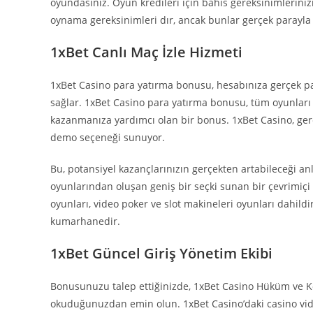
oyundasınız. Oyun kredileri için bahis gereksinimleriniz
oynama gereksinimleri dır, ancak bunlar gerçek parayla 
1xBet Canlı Maç İzle Hizmeti
1xBet Casino para yatırma bonusu, hesabınıza gerçek p
sağlar. 1xBet Casino para yatırma bonusu, tüm oyunları 
kazanmanıza yardımcı olan bir bonus. 1xBet Casino, ger
demo seçeneği sunuyor.
Bu, potansiyel kazançlarınızın gerçekten artabileceği anl
oyunlarından oluşan geniş bir seçki sunan bir çevrimiçi 
oyunları, video poker ve slot makineleri oyunları dahildir
kumarhanedir.
1xBet Güncel Giriş Yönetim Ekibi
Bonusunuzu talep ettiğinizde, 1xBet Casino Hüküm ve Ko
okuduğunuzdan emin olun. 1xBet Casino’daki casino vi