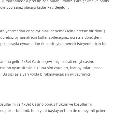
i kumarhanedeki profilinizde bulabilirsiniz. Para çekme ve bahis
oynuyorsanız olacağı kadar katı değildir.
ara yatırmadan önce oyunları denemek için ücretsiz bir dönüş
ücretsiz oynamak için kullanabileceğiniz ücretsiz dönüşleri
çek parayla oynamadan önce siteyi denemek isteyenler için bir
amına gelir. 1xBet Casino, çevrimiçi olarak en iyi casino
casino oyun sitesidir. Buna slot oyunları, kart oyunları, masa
. Bu sizi asla yarı yolda bırakmayacak en iyi çevrimiçi
şullarını ve 1xBet Casino bonus hüküm ve koşullarını
deo poker bölümü, hem yeni başlayan hem de deneyimli poker