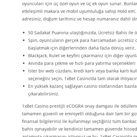
oyuncuları için üç özel oyun ve üç ek oyun sunar. Bunla
etkileşimli makara ve mobil uyumluluğa sahip Hold em’, P
adresiniz, doğum tarihiniz ve hesap numaranız dahil olm
50 Sadakat Puanına ulaştığınızda, Ücretsiz Bahis ile ö
Spin, oyuncuların gerçek para harcamadan ücretsiz c
başlatmak için diğerlerinden daha fazla dönüş verir,
Blackjack, Rulet ve keyfini çıkarmanız için diğer oyun
Anında para çekme ve hızlı para yatırma seçenekleri
İster bir web cüzdanı, kredi kartı veya banka kartı 
seçeneğini seçin, 1xBet Casino’da tam olarak ihtiyacın
En yüksek kazanç sağlayan casino slotlarından bazılar
çıkarabilirsiniz.
1xBet Casino prestijli eCOGRA onay damgası ile ödüllendi
tamamen güvenli ve emniyetli olduğuna dair tam bir güven
finansal bilgileriniz ile kullanmayı seçtiğiniz tüm bankac
bahis oynayabilir ve kendinizi tamamen güvende hissede
anlamıyla çıkarmasını istiyoruz ve bu, 1xBet Casino’da 