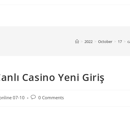
>
2022
>
October
>
17
>
c
Canlı Casino Yeni Giriş
Post
online 07-10
0 Comments
comments: