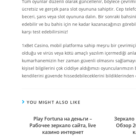
Tüm oyunlar düzenli olarak güncellenir, böylece çevrimiç
ücretsiz ve gerçek para slot oyununa sahiptir. Cep telef
beceri, şans veya slot oyununa dalın. Bir sonraki bahsi
edebilir ve bu bahis için ne kadar kazanacağınızı görebi
karşı test edebilirsiniz!
1xBet Casino, mobil platforma sahip meşru bir çevrimi
olduğu ve virüs veya kötü amaçlı yazılım içermediği anla
kumarhanemizin her zaman güvenli olmasını sağlamayı bir
kişisel bilgilerini çok ciddiye aldığımızı oyuncularımızı
kendilerini güvende hissedebileceklerini bildiklerinden 
YOU MIGHT ALSO LIKE
Play Fortuna на деньги –
Зеркало
Рабочее зеркало сайта, live
Обзор 2
казино интернет
к